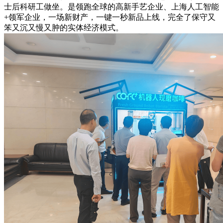
士后科研工做坐。是领跑全球的高新手艺企业、上海人工智能
+领军企业，一场新财产，一键一秒新品上线，完全了保守又
笨又沉又慢又肿的实体经济模式。