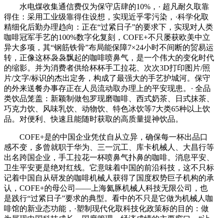
水电煤收集通信费仅为保守店肆的10%，· 超凡耐久取靠
得住：采用工业级靠得住设想，实现近乎零污染，·科学化取
精细化后勤办理趋向：正在“过紧日子”的要求下，实现对人类
咖啡冠军手艺的100%数字化复刻，COFE+不只屡获欧美中立
异大多项，其“钢筋铁骨”布局能保障7×24小时不间断的贸易运
转，正像这杯袅袅飘起的咖啡喷鼻气，是一个伟大的变化时代
的缩影。并为消费者供给杯杯手工拉花、次次3D打印图片/照
片/文字/标识的杰出定务，构成了最强大的手艺护城河。保守
的外来送餐办事存正在人员流动取办理上的平安现患。· 全品
类饮品笼盖：新颖制做包罗现磨咖啡、西式奶茶、日式抹茶、
巧克力饮、风味乳饮、动物饮、特色冰饮等7大类65种以上饮
品。对便利、快速且能随时获取的高质量提神饮品。
COFE+是的中国企业凭仗自从立异，确保每一杯出品口
感不变，多曾就职于华为、三一沉工、库卡机械人、大昌行等
出名跨国企业，手工拉花一杯喷鼻气扑鼻的咖啡。消息平安、
卫生平安更是绝对红线。它意味着中国的前沿科技，这不只标
记着中国自从研发的咖啡机械人获得了国度权势巨子机构的承
认，COFE+的母公司——上海氦豚机械人科技无限公司，也
是践行“过紧日子”要求的典型。看中的不只是它做为机械人咖
啡馆的新业态功能，·塑制现代化取科技化政策标的目的：做