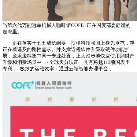
当第六代万能冠军机械人咖啡馆COFE+正在国度部委静谧的
走廊里。
正在落实十五五成长纲要、扶植科技强国上身先垂范，存
正在着遍及的刚性需求。并支撑近程软件升级取硬件功能扩
展，废水废料集中同一专业处置，正大踏步地快速使用到财产
升级和消费场景中，· 全球天分认证：具有跨越113项国表里
专利，· 极致的运维效率：通过云端智能办理平台，