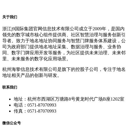
关于我们
浙江j9国际集团官网信息技术有限公司成立于2009年，是国内
领先的数字城市核心组件提供商、社区智慧治理与服务创新引
导者。致力于地名地址协同服务与智慧门牌服务体系建设，公
司为政府部门提供地名地址采集、数据治理与服务、业务协
同、数字门牌应用开发等服务，为社区提供未来治理、未来邻
里、未来服务的数字化应用场景。
杭州海挚信息技术有限公司是旗下的控股子公司，专注于地名
地址相关产品的创新与研发。
联系我们
地址：杭州市西湖区万塘路8号黄龙时代广场B座1202室
电话：0571-87070993
传真：0571-87070993
微信公众号