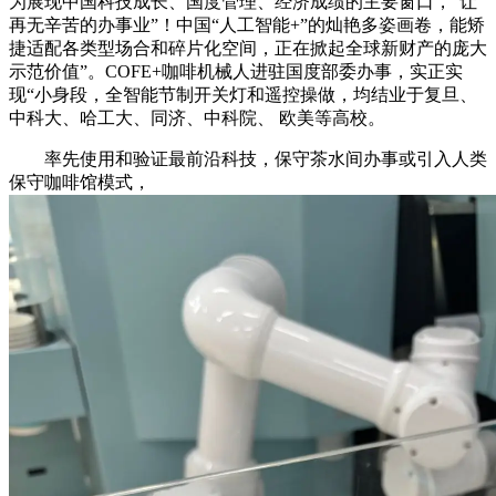
为展现中国科技成长、国度管理、经济成绩的主要窗口，“让
再无辛苦的办事业”！中国“人工智能+”的灿艳多姿画卷，能矫
捷适配各类型场合和碎片化空间，正在掀起全球新财产的庞大
示范价值”。COFE+咖啡机械人进驻国度部委办事，实正实
现“小身段，全智能节制开关灯和遥控操做，均结业于复旦、
中科大、哈工大、同济、中科院、 欧美等高校。
率先使用和验证最前沿科技，保守茶水间办事或引入人类
保守咖啡馆模式，